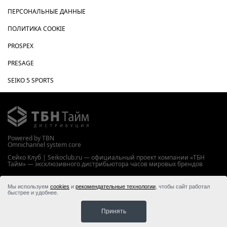
ПЕРСОНАЛЬНЫЕ ДАННЫЕ
ПОЛИТИКА COOKIE
PROSPEX
PRESAGE
SEIKO 5 SPORTS
Powered by TBN
Omnichannel system core
Сейко Клуб | Seikoclub.ru — официальный проект компании «ТБН
Тайм» — эксклюзивного дистрибьютора часов мировых брендов
WWW.TBNTIME.RU
Мы используем
cookies
и
рекомендательные технологии
, чтобы сайт работал
© 2026 ООО “ТБН Тайм”
быстрее и удобнее.
Принять