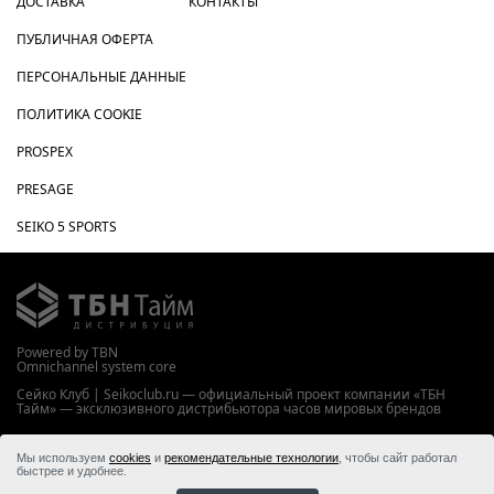
ДОСТАВКА
КОНТАКТЫ
ПУБЛИЧНАЯ ОФЕРТА
ПЕРСОНАЛЬНЫЕ ДАННЫЕ
ПОЛИТИКА COOKIE
PROSPEX
PRESAGE
SEIKO 5 SPORTS
Powered by TBN
Omnichannel system core
Сейко Клуб | Seikoclub.ru — официальный проект компании «ТБН
Тайм» — эксклюзивного дистрибьютора часов мировых брендов
WWW.TBNTIME.RU
Мы используем
cookies
и
рекомендательные технологии
, чтобы сайт работал
© 2026 ООО “ТБН Тайм”
быстрее и удобнее.