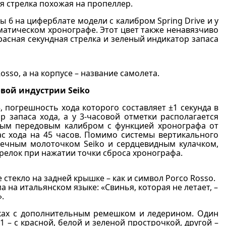
я стрелка похожая на пропеллер.
ры 6 на циферблате модели с калибром Spring Drive и у
томатическом хронографе. Этот цвет также ненавязчиво
расная секундная стрелка и зеленый индикатор запаса
sso, а на корпусе – название самолета.
овой индустрии Seiko
, погрешность хода которого составляет ±1 секунда в
ор запаса хода, а у 3-часовой отметки располагается
мым передовым калибром с функцией хронографа от
ас хода на 45 часов. Помимо системы вертикального
чечным молоточком Seiko и сердцевидным кулачком,
елок при нажатии точки сброса хронографа.
стекло на задней крышке – как и символ Porco Rosso.
на итальянском языке: «Свинья, которая не летает, –
.
ках с дополнительным ремешком и ледерином. Один
 – с красной, белой и зеленой прострочкой, другой –