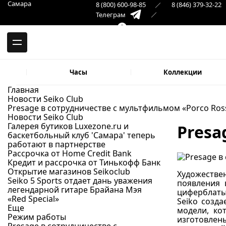
-->
Самара
8 (800) 600-98-85
8 (846) 379-32-22
Москва и вся Россия
Телеграм
+7 (499) 277-29-81
Самара
Макс
8 (846) 379-32-22
Часы
Коллекции
Главная
Новости Seiko Club
Presage в сотрудничестве с мультфильмом «Porco Ros
Новости Seiko Club
Галерея бутиков Luxezone.ru и
Presa
баскетбольный клуб 'Самара' теперь
работают в партнерстве
Рассрочка от Home Credit Bank
Кредит и рассрочка от Тинькофф Банк
Открытие магазинов Seikoclub
Художествен
Seiko 5 Sports отдает дань уважения
появления 
легендарной гитаре Брайана Мэя
циферблаты 
«Red Special»
Seiko созд
Еще
модели, ко
Режим работы
изготовлен