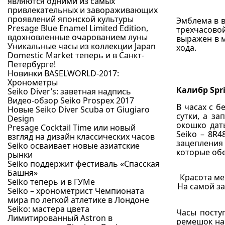
являются одними из самых
привлекательных и завораживающих
проявлений японской культуры
Эмблема в в
Presage Blue Enamel Limited Edition,
трехчасовой
вдохновленные очарованием луны
выражен в м
Уникальные часы из коллекции Japan
хода.
Domestic Market теперь и в Санкт-
Петербурге!
Новинки BASELWORLD-2017:
Хронометры
Калибр Spr
Seiko Diver’s: заветная надпись
Видео-обзор Seiko Prospex 2017
В часах с б
Новые Seiko Diver Scuba от Giugiaro
сутки, а за
Design
окошко дат
Presage Cocktail Time или новый
Seiko – 8R
взгляд на дизайн классических часов
зацепления
Seiko осваивает новые азиатские
которые об
рынки
Seiko поддержит фестиваль «Спасская
Башня»
Красота ме
Seiko теперь и в ГУМе
На самой за
Seiko – хронометрист Чемпионата
мира по легкой атлетике в Лондоне
Seiko: мастера цвета
Часы посту
Лимитированный Astron в
ремешок нас