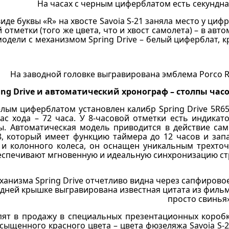
На часах с черным циферблатом есть секундна
иде буквы «R» на хвосте Savoia S-21 заняла место у циф
 отметки (того же цвета, что и хвост самолета) – в ав
одели с механизмом Spring Drive – белый циферблат, к
На заводной головке выгравирована эмблема Porco Ro
ing Drive и автоматический хронограф – столпы час
елым циферблатом установлен калибр Spring Drive 5R65
пас хода – 72 часа. У 8-часовой отметки есть индикат
ы. Автоматическая модель приводится в действие са
48, который имеет функцию таймера до 12 часов и зап
 и колонного колеса, он оснащен уникальным трехто
еспечивают мгновенную и идеальную синхронизацию стр
ханизма Spring Drive отчетливо видна через сапфировое 
дней крышке выгравирована известная цитата из фильма 
просто свинья»
пят в продажу в специальных презентационных короб
ыщенного красного цвета – цвета фюзеляжа Savoia S-21