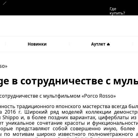
Где
купить?
Новинки
Аутлет 🔥
so»
ge в сотрудничестве с му
ность традиционного японского мастерства всегда был
в 2016 г. Широкий ряд моделей коллекции демонстр
Shippo и, в более поздних вариантах, циферблаты из
ает уникальное сочетание красоты и функциональност
торые представляют собой совершенно иную, более 
ы по мотивам широко известного полнометражного а