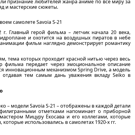
или признание любителей жанра аниме по все миру за
д и мастерские сюжеты.
воем самолете Savoia S-21
г. Главный герой фильма – летчик начала 20 века,
гидроплане и охотится на воздушных пиратов в небе
 анимации фильм наглядно демонстрирует романтику
ям, тема которых проходит красной нитью через весь
ер фильма передает через эмоциональное описание
тся инновационным механизмом Spring Drive, а модель
 отдавая тем самым дань уважения вкладу Seiko в
ко
о – модели Savoia S-21 – отображены в каждой детали
е филигранными отметками напоминает о приборной
астером Мицуру Ёкосава и его коллегами, которые
 которые использовались в самолетах 1920-х гг.