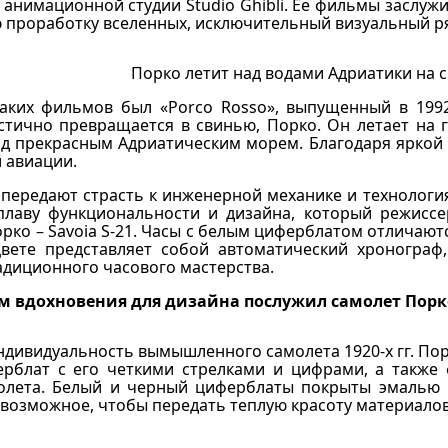
анимационной студии Studio Ghibli. Ее фильмы заслуж
 проработку вселенных, исключительный визуальный ря
Порко летит над водами Адриатики на с
аких фильмов был «Porco Rosso», выпущенный в 1992 
стично превращается в свинью, Порко. Он летает на 
ад прекрасным Адриатическим морем. Благодаря яркой
 авиации.
передают страсть к инженерной механике и технологи
плаву функциональности и дизайна, который режисс
рко – Savoia S-21. Часы с белым циферблатом отличаю
вете представляет собой автоматический хронограф,
адиционного часового мастерства.
м вдохновения для дизайна послужил самолет Пор
ндивидуальность вымышленного самолета 1920-х гг. Порк
ерблат с его четкими стрелками и цифрами, а такж
олета. Белый и черный циферблаты покрыты эмалью м
 возможное, чтобы передать теплую красоту материалов,