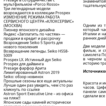
Presage в сотрудничестве с
знаменитой 
мультфильмом «Porco Rosso»
тщательную
Три легендарные модели
возрождаются в коллекции Prospex
ИЗМЕНЕНИЕ РЕЖИМА РАБОТА
СЕРВИСНОГО ЦЕНТРА «КЛОКСЕРВИС»
Одним из т
(МОСКВА)
который ча
Пионер японского дизайна
Италии и н
Яндекс «Заплатить по частям» —
ранних дней
продажи в кредит и рассрочку
Возрождение Seiko 5 Sports для
Две модели 
нового поколения
фильм, и с
Возвращение легенды. Seiko H558-
самолета По
5009
в черном ц
Prospex LX. Истинный дух Seiko
историю тр
Prospex для дайвинга
Presage фарфор Арита
Источнико
Лимитированный Astron 2019
Seiko: обзор новинок
Прошлые сезоны все еще актуальны
Красота и и
Лучше один раз увидеть, чем сто раз
часов. Циф
кликнуть по ссылке
панели сам
Astron Sport Executive Line – из офиса
сделали все
на пляж!!
Японские сады камней исторически