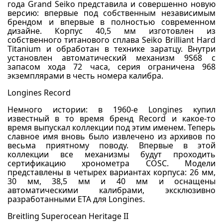
года Grand Seiko представила и совершенно новую
версию: впервые под собственным независимым
брендом и впервые в полностью современном
дизайне. Корпус 40,5 мм изготовлен из
собственного титанового сплава Seiko Brilliant Hard
Titanium и обработан в технике заратцу. Внутри
установлен автоматический механизм 9S68 с
запасом хода 72 часа, серия ограничена 968
экземплярами в честь номера калибра.
Longines Record
Немного истории: в 1960-е Longines купил
известный в то время бренд Record и какое-то
время выпускал коллекции под этим именем. Теперь
славное имя вновь было извлечено из архивов по
весьма приятному поводу. Впервые в этой
коллекции все механизмы будут проходить
сертификацию хронометра COSC. Модели
представлены в четырех вариантах корпуса: 26 мм,
30 мм, 38,5 мм и 40 мм и оснащены
автоматическими калибрами, эксклюзивно
разработанными ЕТА для Longines.
Breitling Superocean Heritage II