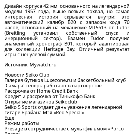
Дизайн корпуса 42 мм, основанного на легендарной
модели 1957 года, выше всяких похвал, но самая
интересная история скрывается внутри: это
автоматический калибр B20 с запасом хода 70
часов, основанный на механизме MT5613 от Tudor
(Breitling установил собственный спуск и
инерционный сектор). Взамен Tudor получил
знаменитый хронограф B01, который адаптировал
для коллекции Heritage Bay. Отличный результат
игры с ненулевой суммой.
Источник: Mywatch.ru
Новости Seiko Club
Галерея бутиков Luxezone.ru и баскетбольный клуб
'Самара' теперь работают в партнерстве
Рассрочка от Home Credit Bank
Кредит и рассрочка от Тинькофф Банк
Открытие магазинов Seikoclub
Seiko 5 Sports отдает дань уважения легендарной
гитаре Брайана Мэя «Red Special»
Еще
Режим работы
Presage в сотрудничестве с мультфильмом «Porco
Rosso»