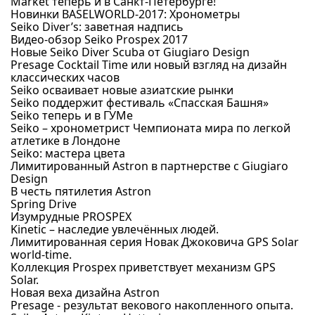
Market теперь и в Санкт-Петербурге!
Новинки BASELWORLD-2017: Хронометры
Seiko Diver’s: заветная надпись
Видео-обзор Seiko Prospex 2017
Новые Seiko Diver Scuba от Giugiaro Design
Presage Cocktail Time или новый взгляд на дизайн
классических часов
Seiko осваивает новые азиатские рынки
Seiko поддержит фестиваль «Спасская Башня»
Seiko теперь и в ГУМе
Seiko – хронометрист Чемпионата мира по легкой
атлетике в Лондоне
Seiko: мастера цвета
Лимитированный Astron в партнерстве с Giugiaro
Design
В честь пятилетия Astron
Spring Drive
Изумрудные PROSPEX
Kinetic – наследие увлечённых людей.
Лимитированная серия Новак Джоковича GPS Solar
world-time.
Коллекция Prospex приветствует механизм GPS
Solar.
Новая веха дизайна Astron
Presage - результат векового накопленного опыта.